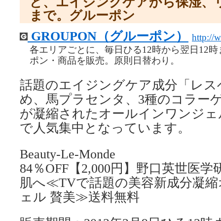
ど、エイジングケアから保湿、
まで。グルーポン
GROUPON（グルーポン）
http://
各エリアごとに、毎日ひる12時から翌日12
ポン・商品を販売。原則日替わり。
話題のエイジングケア成分「レス
め、馬プラセンタ、3種のコラー
が凝縮されたオールインワンジェ
で人気集中となっています。
Beauty-Le-Monde
84％OFF【2,000円】野口英世医
肌へ≪TVで話題の美容新成分凝
ェル 贅美≫送料無料