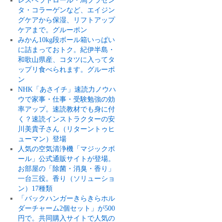
レスベラトロール・馬プラセン
タ・コラーゲンなど、エイジン
グケアから保湿、リフトアップ
ケアまで。グルーポン
みかん10kg段ボール箱いっぱい
に詰まっておトク。紀伊半島・
和歌山県産、コタツに入ってタ
ップリ食べられます。グルーポ
ン
NHK「あさイチ」速読力ノウハ
ウで家事・仕事・受験勉強の効
率アップ。速読教材でも身に付
く？速読インストラクターの安
川美貴子さん（リターントゥヒ
ューマン）登場
人気の空気清浄機「マジックボ
ール」公式通販サイトが登場。
お部屋の「除菌・消臭・香り」
一台三役。香り（ソリューショ
ン）17種類
「バックハンガーきらきらホル
ダーチャーム2個セット」が500
円で。共同購入サイトで人気の