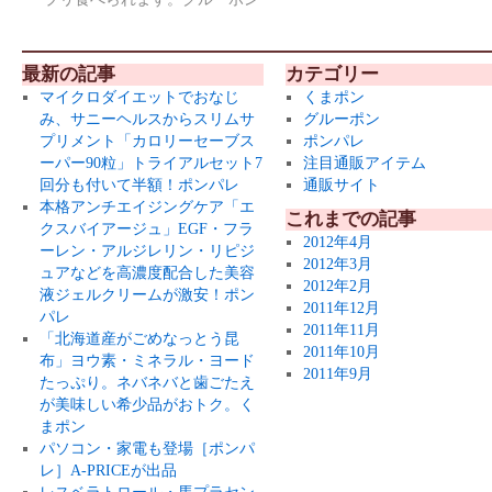
最新の記事
カテゴリー
マイクロダイエットでおなじ
くまポン
み、サニーヘルスからスリムサ
グルーポン
プリメント「カロリーセーブス
ポンパレ
ーパー90粒」トライアルセット7
注目通販アイテム
回分も付いて半額！ポンパレ
通販サイト
本格アンチエイジングケア「エ
これまでの記事
クスバイアージュ」EGF・フラ
2012年4月
ーレン・アルジレリン・リピジ
2012年3月
ュアなどを高濃度配合した美容
2012年2月
液ジェルクリームが激安！ポン
2011年12月
パレ
2011年11月
「北海道産がごめなっとう昆
2011年10月
布」ヨウ素・ミネラル・ヨード
2011年9月
たっぷり。ネバネバと歯ごたえ
が美味しい希少品がおトク。く
まポン
パソコン・家電も登場［ポンパ
レ］A-PRICEが出品