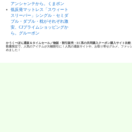
アンシャンテから。くまポン
低反発マットレス「スウィート
スリーパー」シングル・セミダ
ブル・ダブル・枕がそれぞれ激
安、CJプライムショッピングか
ら。グルーポン
かうくーぽん通販＆タイムセール／物販・割引販売・EC系の共同購入クーポン購入サイト比較
数量限定で、人気のアイテムが大幅割引に！人気の通販サイトや、お取り寄せグルメ、ファッ
めました！