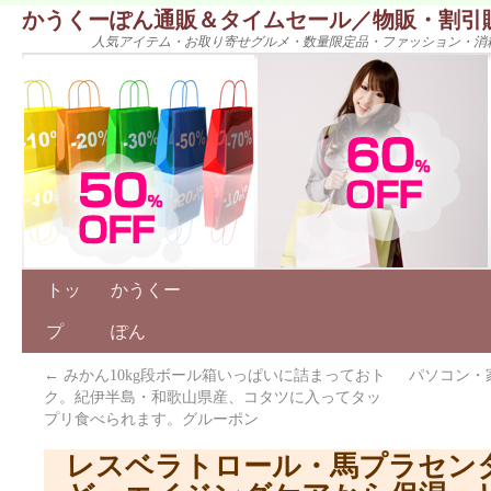
かうくーぽん通販＆タイムセール／物販・割引
人気アイテム・お取り寄せグルメ・数量限定品・ファッション・消
トッ
かうくー
プ
ぽん
←
みかん10kg段ボール箱いっぱいに詰まっておト
パソコン・家
ク。紀伊半島・和歌山県産、コタツに入ってタッ
プリ食べられます。グルーポン
レスベラトロール・馬プラセン