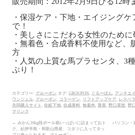
販売期間：2012年2月9日ひる12時
・保湿ケア・下地・エイジングケア
で！
・美しさにこだわる女性のために
・無着色・合成香料不使用など、
方
・人気の上質な馬プラセンタ、3
ぷり！
カテゴリー:
グルーポン
タグ:
GROUPON
,
ぐるーぽん
,
アンチエ
ワンジェル
,
グルーポン
,
コラーゲン
,
リフトアップケア
,
レスベ
共同購入サイト
,
化粧下地
,
合成香料
,
無着色
,
贅美
,
野口英世
,
野
マリンク
←
みかん10kg段ボール箱いっぱいに詰まっておト
パソコン・家
ク。紀伊半島・和歌山県産、コタツに入ってタッ
プリ食べられます。グルーポン