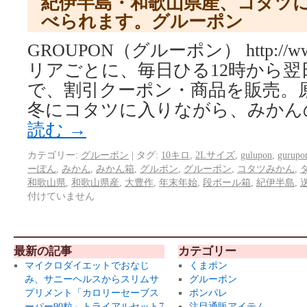
紀伊半島・和歌山県産、コタツ
べられます。グルーポン
GROUPON（グルーポン） http://www.
リアごとに、毎日ひる12時から翌
で、割引クーポン・商品を販売。
冬にコタツに入りながら、みかん
読む
→
カテゴリー:
グルーポン
|
タグ:
10キロ
,
2Lサイズ
,
gulupon
,
gurupo
ーぽん
,
みかん
,
みかん箱
,
グルポン
,
グルーポン
,
コタツみかん
,
和歌山県
,
和歌山県産
,
大豊作
,
年末年始
,
段ボール箱
,
紀伊半島
,
付けていません
最新の記事
カテゴリー
マイクロダイエットでおなじ
くまポン
み、サニーヘルスからスリムサ
グルーポン
プリメント「カロリーセーブス
ポンパレ
ーパー90粒」トライアルセット7
注目通販アイテム