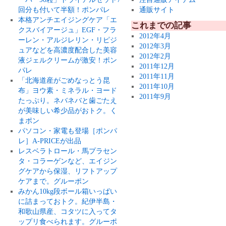
回分も付いて半額！ポンパレ
通販サイト
本格アンチエイジングケア「エ
これまでの記事
クスバイアージュ」EGF・フラ
2012年4月
ーレン・アルジレリン・リピジ
2012年3月
ュアなどを高濃度配合した美容
2012年2月
液ジェルクリームが激安！ポン
2011年12月
パレ
2011年11月
「北海道産がごめなっとう昆
2011年10月
布」ヨウ素・ミネラル・ヨード
2011年9月
たっぷり。ネバネバと歯ごたえ
が美味しい希少品がおトク。く
まポン
パソコン・家電も登場［ポンパ
レ］A-PRICEが出品
レスベラトロール・馬プラセン
タ・コラーゲンなど、エイジン
グケアから保湿、リフトアップ
ケアまで。グルーポン
みかん10kg段ボール箱いっぱい
に詰まっておトク。紀伊半島・
和歌山県産、コタツに入ってタ
ップリ食べられます。グルーポ