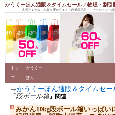
かうくーぽん通販＆タイムセール／物販・割引
人気アイテム・お取り寄せグルメ・数量限定品・ファッション・消
トッ
かうくー
プ
ぽん
⇒
かうくーぽん通販＆タイムセー
段ボール箱
「
」関連
みかん10kg段ボール箱いっぱ