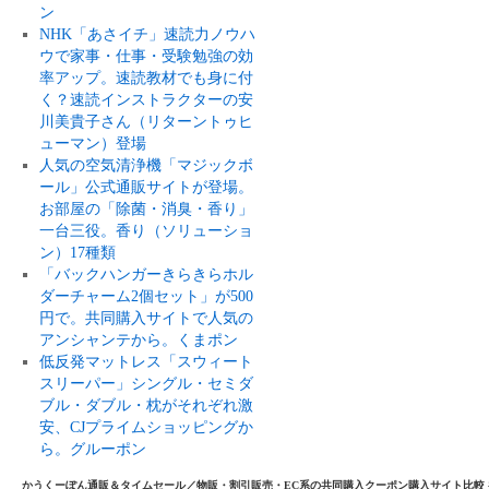
ン
NHK「あさイチ」速読力ノウハ
ウで家事・仕事・受験勉強の効
率アップ。速読教材でも身に付
く？速読インストラクターの安
川美貴子さん（リターントゥヒ
ューマン）登場
人気の空気清浄機「マジックボ
ール」公式通販サイトが登場。
お部屋の「除菌・消臭・香り」
一台三役。香り（ソリューショ
ン）17種類
「バックハンガーきらきらホル
ダーチャーム2個セット」が500
円で。共同購入サイトで人気の
アンシャンテから。くまポン
低反発マットレス「スウィート
スリーパー」シングル・セミダ
ブル・ダブル・枕がそれぞれ激
安、CJプライムショッピングか
ら。グルーポン
かうくーぽん通販＆タイムセール／物販・割引販売・EC系の共同購入クーポン購入サイト比較